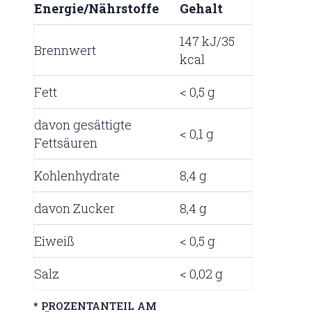
Energie/Nährstoffe
Gehalt
147 kJ/35
Brennwert
kcal
Fett
< 0,5 g
davon gesättigte
< 0,1 g
Fettsäuren
Kohlenhydrate
8,4 g
davon Zucker
8,4 g
Eiweiß
< 0,5 g
Salz
< 0,02 g
* PROZENTANTEIL AM