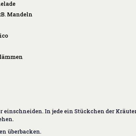
melade
 zB. Mandeln
ico
flämmen
r einschneiden. In jede ein Stückchen der Kräuter
ehen.
ten überbacken.