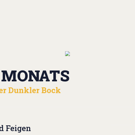
S MONATS
er Dunkler Bock
d Feigen